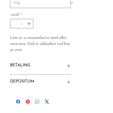
Antall
*
Leie av 12-mannslavvo med eller
uten ovn. Ved er inkludert ved leie
av ovn.
Pris per døgn.
BETALING
Betales ved bestilling.
DEPOSITUM
Depositum kr 500 kreves ved bestilling.
Depositum tilbakebetales etter varen er
returnert og godkjent.